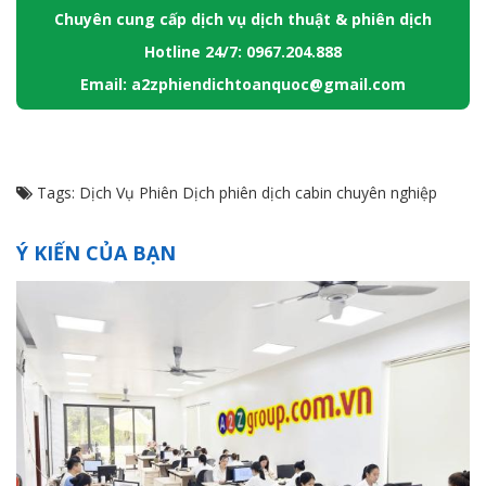
Chuyên cung cấp dịch vụ dịch thuật & phiên dịch
Hotline 24/7: 0967.204.888
Email: a2zphiendichtoanquoc@gmail.com
Tags:
Dịch Vụ Phiên Dịch
phiên dịch cabin chuyên nghiệp
Ý KIẾN CỦA BẠN