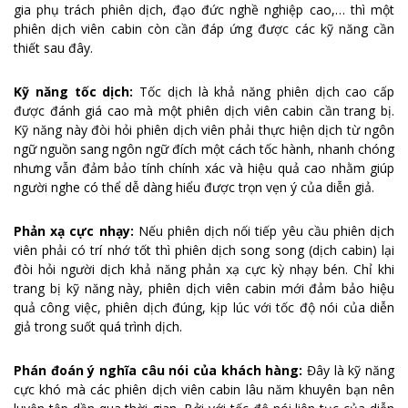
gia phụ trách phiên dịch, đạo đức nghề nghiệp cao,… thì một
phiên dịch viên cabin còn cần đáp ứng được các kỹ năng cần
thiết sau đây.
Kỹ năng tốc dịch:
Tốc dịch là khả năng phiên dịch cao cấp
được đánh giá cao mà một phiên dịch viên cabin cần trang bị.
Kỹ năng này đòi hỏi phiên dịch viên phải thực hiện dịch từ ngôn
ngữ nguồn sang ngôn ngữ đích một cách tốc hành, nhanh chóng
nhưng vẫn đảm bảo tính chính xác và hiệu quả cao nhằm giúp
người nghe có thể dễ dàng hiểu được trọn vẹn ý của diễn giả.
Phản xạ cực nhạy:
Nếu phiên dịch nối tiếp yêu cầu phiên dịch
viên phải có trí nhớ tốt thì phiên dịch song song (dịch cabin) lại
đòi hỏi người dịch khả năng phản xạ cực kỳ nhạy bén. Chỉ khi
trang bị kỹ năng này, phiên dịch viên cabin mới đảm bảo hiệu
quả công việc, phiên dịch đúng, kịp lúc với tốc độ nói của diễn
giả trong suốt quá trình dịch.
Phán đoán ý nghĩa câu nói của khách hàng:
Đây là kỹ năng
cực khó mà các phiên dịch viên cabin lâu năm khuyên bạn nên