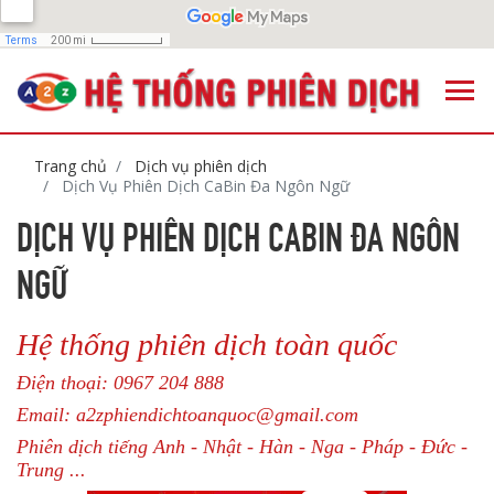
Trang chủ
Dịch vụ phiên dịch
Dịch Vụ Phiên Dịch CaBin Đa Ngôn Ngữ
DỊCH VỤ PHIÊN DỊCH CABIN ĐA NGÔN
NGỮ
Hệ thống phiên dịch toàn quốc
Điện thoại: 0967 204 888
Email: a2zphiendichtoanquoc@gmail.com
Phiên dịch tiếng Anh - Nhật - Hàn - Nga - Pháp - Đức -
Trung ...