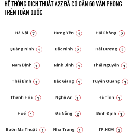
HỆ THỐNG DỊCH THUẬT A2Z ĐÃ CÓ GẦN 60 VĂN PHÒNG
TRÊN TOÀN QUỐC
Hà Nội
Hưng Yên
Hải Phòng
7
1
2
Quảng Ninh
Bắc Ninh
Hải Dương
1
2
2
Nam Định
Ninh Bình
Thái Nguyên
1
1
1
Thái Bình
Bắc Giang
Tuyên Quang
1
1
1
Thanh Hóa
Nghệ An
Hà Tĩnh
1
1
1
Huế
Đà Nẵng
Bình Định
1
2
1
Buôn Ma Thuật
Nha Trang
TP.HCM
1
1
3