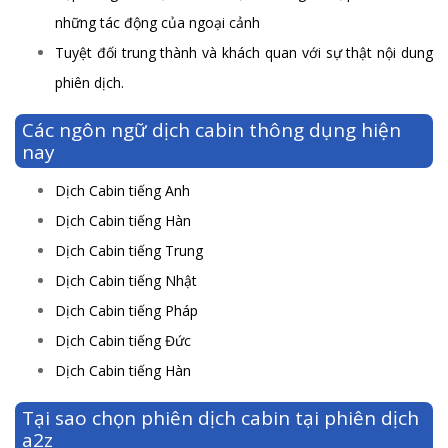
những tác động của ngoại cảnh
Tuyệt đối trung thành và khách quan với sự thật nội dung
phiên dịch.
Các ngôn ngữ dịch cabin thông dụng hiện
nay
Dịch Cabin tiếng Anh
Dịch Cabin tiếng Hàn
Dịch Cabin tiếng Trung
Dịch Cabin tiếng Nhật
Dịch Cabin tiếng Pháp
Dịch Cabin tiếng Đức
Dịch Cabin tiếng Hàn
Tại sao chọn phiên dịch cabin tại phiên dịch
a2z