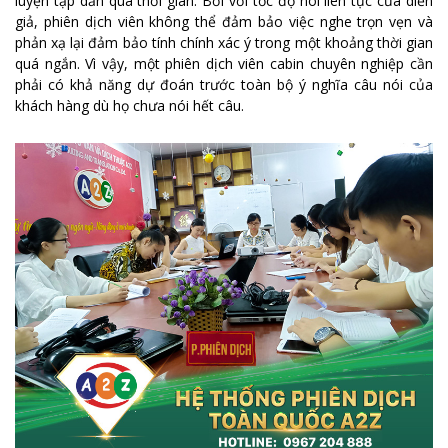
luyện tập dần qua thời gian. Bởi với tốc độ nói liên tục của diễn
giả, phiên dịch viên không thể đảm bảo việc nghe trọn vẹn và
phản xạ lại đảm bảo tính chính xác ý trong một khoảng thời gian
quá ngắn. Vì vậy, một phiên dịch viên cabin chuyên nghiệp cần
phải có khả năng dự đoán trước toàn bộ ý nghĩa câu nói của
khách hàng dù họ chưa nói hết câu.