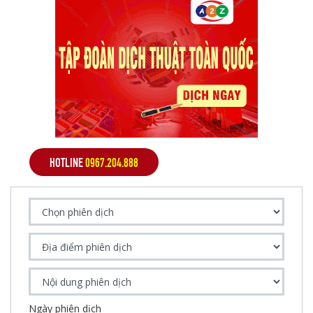
HOTLINE
0967.204.888
Ngày phiên dịch