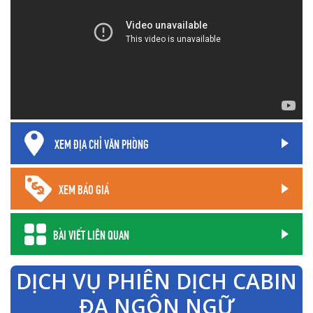
XEM ĐỊA CHỈ VĂN PHÒNG
XEM BÁO GIÁ
BÀI VIẾT LIÊN QUAN
DỊCH VỤ PHIÊN DỊCH CABIN
ĐA NGÔN NGỮ