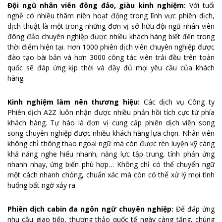
Đội ngũ nhân viên đông đảo, giàu kinh nghiệm:
Với tuổi
nghề có nhiều thâm niên hoạt động trong lĩnh vực phiên dịch,
dịch thuật là một trong những đơn vị sở hữu đội ngũ nhân viên
đông đảo chuyên nghiệp được nhiều khách hàng biết đến trong
thời điểm hiện tại. Hơn 1000 phiên dịch viên chuyên nghiệp được
đào tạo bài bản và hơn 3000 công tác viên trải đều trên toàn
quốc sẽ đáp ứng kịp thời và đầy đủ mọi yêu cầu của khách
hàng.
Kinh nghiệm làm nên thương hiệu:
Các dịch vụ Công ty
Phiên dịch A2Z luôn nhận được nhiều phản hồi tích cực từ phía
khách hàng. Tự hào là đơn vị cung cấp phiên dịch viên song
song chuyên nghiệp được nhiều khách hàng lựa chọn. Nhân viên
không chỉ thông thạo ngoại ngữ mà còn được rèn luyện kỹ càng
khả năng nghe hiểu nhanh, năng lực tập trung, tính phản ứng
nhanh nhạy, ứng biến phù hợp… Không chỉ có thể chuyển ngữ
một cách nhanh chóng, chuẩn xác mà còn có thể xử lý mọi tình
huống bất ngờ xảy ra.
Phiên dịch cabin đa ngôn ngữ chuyên nghiệp:
Để đáp ứng
nhu cầu giao tiếp, thương thảo quốc tế ngày càng tăng, chúng