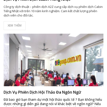
Công ty dịch thuật – phiên dịch A2Z cung cấp dịch vụ phiên dịch Cabin
Tiếng Nhật với trên 10 năm kinh nghiệm. Cam kết chất lượng phiên
dịch viên cho đối tác.
XEM THÊM
Dịch Vụ Phiên Dịch Hội Thảo Đa Ngôn Ngữ
Đã bao giờ bạn tham dự một hội thảo quốc tế ? Bạn không hiểu
được những gì diễn giả đang nói vì khác biệt về ngôn ngữ? Nếu