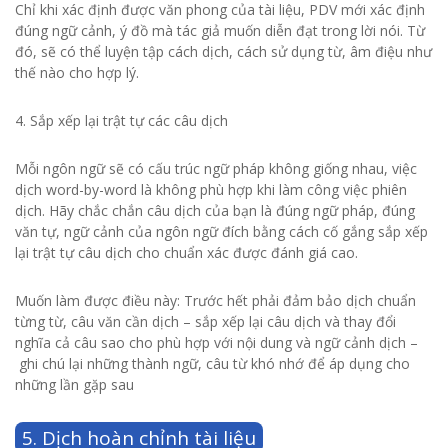
Chỉ khi xác định được văn phong của tài liệu, PDV mới xác định
đúng ngữ cảnh, ý đồ mà tác giả muốn diễn đạt trong lời nói. Từ
đó, sẽ có thể luyện tập cách dịch, cách sử dụng từ, âm điệu như
thế nào cho hợp lý.
4. Sắp xếp lại trật tự các câu dịch
Mỗi ngôn ngữ sẽ có cấu trúc ngữ pháp không giống nhau, việc
dịch word-by-word là không phù hợp khi làm công việc phiên
dịch. Hãy chắc chắn câu dịch của bạn là đúng ngữ pháp, đúng
văn tự, ngữ cảnh của ngôn ngữ đích bằng cách cố gắng sắp xếp
lại trật tự câu dịch cho chuẩn xác được đánh giá cao.
Muốn làm được điều này: Trước hết phải đảm bảo dịch chuẩn
từng từ, câu văn cần dịch – sắp xếp lại câu dịch và thay đổi
nghĩa cả câu sao cho phù hợp với nội dung và ngữ cảnh dịch –
ghi chú lại những thành ngữ, câu từ khó nhớ để áp dụng cho
những lần gặp sau
5. Dịch hoàn chỉnh tài liệu