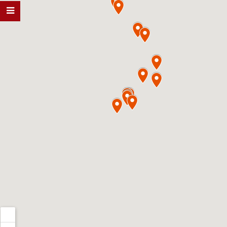
BẮC NINH
0967.204.888
TUYÊN QUANG
0967.204.888
HẢI DƯƠ