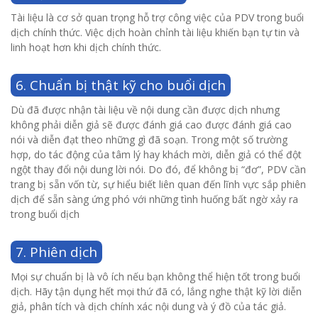
Tài liệu là cơ sở quan trọng hỗ trợ công việc của PDV trong buổi
dịch chính thức. Việc dịch hoàn chỉnh tài liệu khiến bạn tự tin và
linh hoạt hơn khi dịch chính thức.
6. Chuẩn bị thật kỹ cho buổi dịch
Dù đã được nhận tài liệu về nội dung cần được dịch nhưng
không phải diễn giả sẽ được đánh giá cao được đánh giá cao
nói và diễn đạt theo những gì đã soạn. Trong một số trường
hợp, do tác động của tâm lý hay khách mời, diễn giả có thể đột
ngột thay đổi nội dung lời nói. Do đó, để không bị “đơ”, PDV cần
trang bị sẵn vốn từ, sự hiểu biết liên quan đến lĩnh vực sắp phiên
dịch để sẵn sàng ứng phó với những tình huống bất ngờ xảy ra
trong buổi dịch
7. Phiên dịch
Mọi sự chuẩn bị là vô ích nếu bạn không thể hiện tốt trong buổi
dịch. Hãy tận dụng hết mọi thứ đã có, lắng nghe thật kỹ lời diễn
giả, phân tích và dịch chính xác nội dung và ý đồ của tác giả.