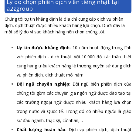
Lý do chọn phiên dịch viên tiếng nhật tại
a2zgroup
Chúng tôi tự tin khẳng định là địa chỉ cung cấp dịch vụ phiên
dịch, dịch thuật được nhiều khách hàng lựa chọn. Dưới đây là
một số lý do vì sao khách hàng nên chọn chúng tôi.
Uy tín được khẳng định:
10 năm hoạt động trong lĩnh
vực phiên dịch - dịch thuật. Với 10.000 đối tác thân thiết
cùng hàng triệu khách hàng lẻ thường xuyên sử dụng dịch
vụ phiên dịch, dịch thuật mỗi năm
Đội ngũ chuyên nghiệp:
Đội ngũ biên phiên dịch của
chúng tôi gồm các chuyên gia ngôn ngữ được đào tạo tại
các trường ngoại ngữ được nhiều khách hàng lựa chọn
trong nước và Quốc tế. Trong đó có nhiều người là giáo
sư đầu ngành, thạc sỹ, cử nhân,…
Chất lượng hoàn hảo:
Dịch vụ phiên dịch, dịch thuật