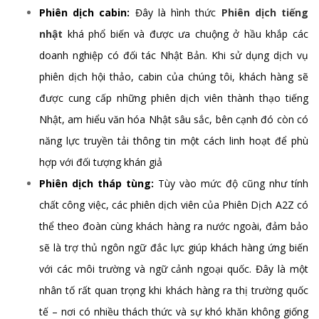
Phiên dịch cabin:
Đây là hình thức
Phiên dịch tiếng
nhật
khá phổ biến và được ưa chuộng ở hầu khắp các
doanh nghiệp có đối tác Nhật Bản. Khi sử dụng dịch vụ
phiên dịch hội thảo, cabin của chúng tôi, khách hàng sẽ
được cung cấp những phiên dịch viên thành thạo tiếng
Nhật, am hiểu văn hóa Nhật sâu sắc, bên cạnh đó còn có
năng lực truyền tải thông tin một cách linh hoạt để phù
hợp với đối tượng khán giả
Phiên dịch tháp tùng:
Tùy vào mức độ cũng như tính
chất công việc, các phiên dịch viên của Phiên Dịch A2Z có
thể theo đoàn cùng khách hàng ra nước ngoài, đảm bảo
sẽ là trợ thủ ngôn ngữ đắc lực giúp khách hàng ứng biến
với các môi trường và ngữ cảnh ngoại quốc. Đây là một
nhân tố rất quan trọng khi khách hàng ra thị trường quốc
tế – nơi có nhiều thách thức và sự khó khăn không giống