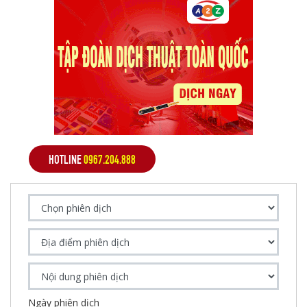
HOTLINE
0967.204.888
Ngày phiên dịch