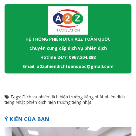
HỆ THỐNG PHIÊN DỊCH A2Z TOÀN QUỐC
Chuyên cung cấp dịch vụ phiên dịch
Hotline 24/7: 0967.204.888
Email: a2zphiendichtoanquoc@gmail.com
Tags:
Dịch vụ phiên dịch hiện trường tiếng nhật
phiên dịch
tiếng Nhật
phiên dịch hiện trường tiếng nhật
Ý KIẾN CỦA BẠN