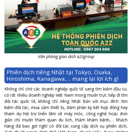
Văn phòng giao dịch a2zgroup
Phiên dịch tiếng Nhật tại Tokyo, Osaka,
Hiroshima, Kanagawa,… mang lại lợi ích gì
Không chỉ chờ các doanh nghiệp quốc tế sang tìm kiếm đầu tư,
có rất nhiều doanh nghiệp Việt Nam mong muốn trực tiếp đi tìm
đối tác quốc tế, không chỉ riêng Nhật Bản với mục đích: tìm
kiếm đối tác, mua sắm thiết bị, đàm phán ký kết hợp đồng hay
tham dự hội trợ triển lãm về máy móc, công nghệ hoặc đơn
giản chỉ muốn thăm quan du lịch, thăm khám bệnh,… Khách
hàng đã bao giờ nghĩ có đối tác cung cấp dịch vụ phiên dịch,