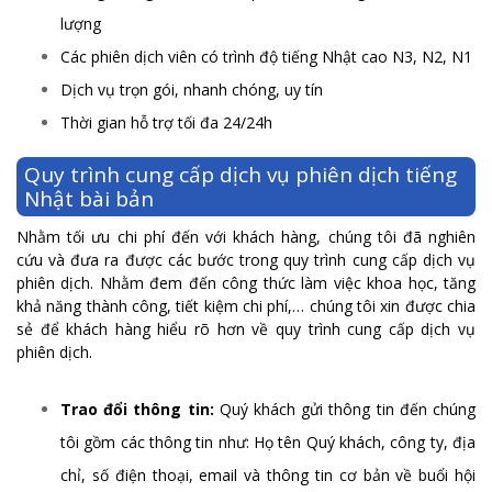
lượng
Các phiên dịch viên có trình độ tiếng Nhật cao N3, N2, N1
Dịch vụ trọn gói, nhanh chóng, uy tín
Thời gian hỗ trợ tối đa 24/24h
Quy trình cung cấp dịch vụ phiên dịch tiếng
Nhật bài bản
Nhằm tối ưu chi phí đến với khách hàng, chúng tôi đã nghiên
cứu và đưa ra được các bước trong quy trình cung cấp dịch vụ
phiên dịch. Nhằm đem đến công thức làm việc khoa học, tăng
khả năng thành công, tiết kiệm chi phí,… chúng tôi xin được chia
sẻ để khách hàng hiểu rõ hơn về quy trình cung cấp dịch vụ
phiên dịch.
Trao đổi thông tin:
Quý khách gửi thông tin đến chúng
tôi gồm các thông tin như: Họ tên Quý khách, công ty, địa
chỉ, số điện thoại, email và thông tin cơ bản về buổi hội