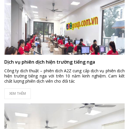
Dịch vụ phiên dịch hiện trường tiếng nga
Công ty dịch thuật – phiên dịch A2Z cung cấp dịch vụ phiên dịch
hiện trường tiếng nga với trên 10 năm kinh nghiệm. Cam kết
chất lượng phiên dịch viên cho đối tác
XEM THÊM