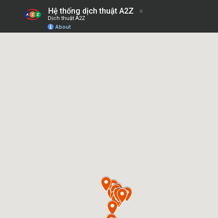
BẮC GIANG
0967.204.888
HƯNG YÊN
0967.204.888
HÀ NA
PHÚ THỌ
0967.204.888
THÁI NGUYÊN
0967.204.888
NAM ĐỊ