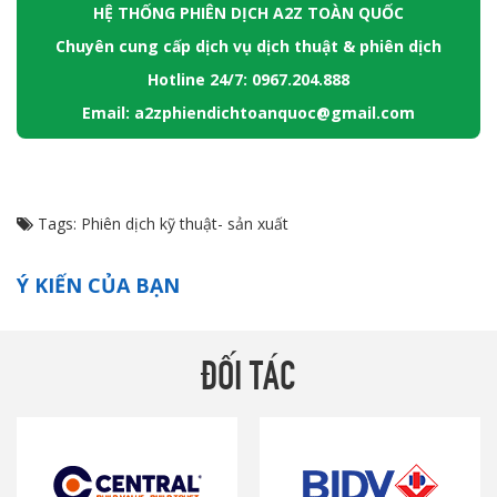
HỆ THỐNG PHIÊN DỊCH A2Z TOÀN QUỐC
Chuyên cung cấp dịch vụ dịch thuật & phiên dịch
Hotline 24/7: 0967.204.888
Email: a2zphiendichtoanquoc@gmail.com
Tags:
Phiên dịch kỹ thuật- sản xuất
Ý KIẾN CỦA BẠN
ĐỐI TÁC