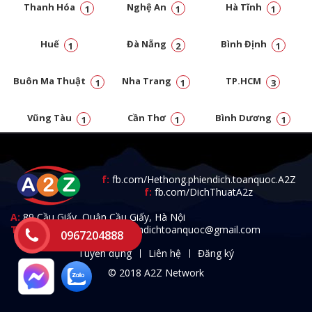
Thanh Hóa
Nghệ An
Hà Tĩnh
1
1
1
Huế
Đà Nẵng
Bình Định
1
2
1
Buôn Ma Thuật
Nha Trang
TP.HCM
1
1
3
Vũng Tàu
Cần Thơ
Bình Dương
1
1
1
Đồng Nai
1
f:
fb.com/Hethong.phiendich.toanquoc.A2Z
f:
fb.com/DichThuatA2z
A:
89 Cầu Giấy, Quận Cầu Giấy, Hà Nội
T:
0967.204.888 -
E:
a2zphiendichtoanquoc@gmail.com
0967204888
Tuyển dụng
Liên hệ
Đăng ký
© 2018 A2Z Network