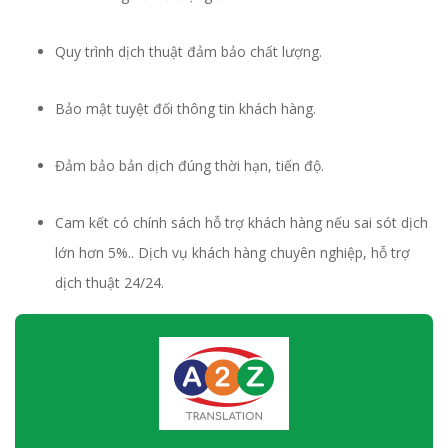
Quy trình dịch thuật đảm bảo chất lượng.
Bảo mật tuyệt đối thông tin khách hàng.
Đảm bảo bản dịch đúng thời hạn, tiến độ.
Cam kết có chính sách hỗ trợ khách hàng nếu sai sót dịch
lớn hơn 5%.. Dịch vụ khách hàng chuyên nghiệp, hỗ trợ
dịch thuật 24/24.