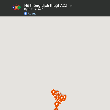
BẮC GIANG
0967.204.888
HƯNG YÊN
0967.204.888
HÀ NA
PHÚ THỌ
0967.204.888
THÁI NGUYÊN
0967.204.888
NAM ĐỊ