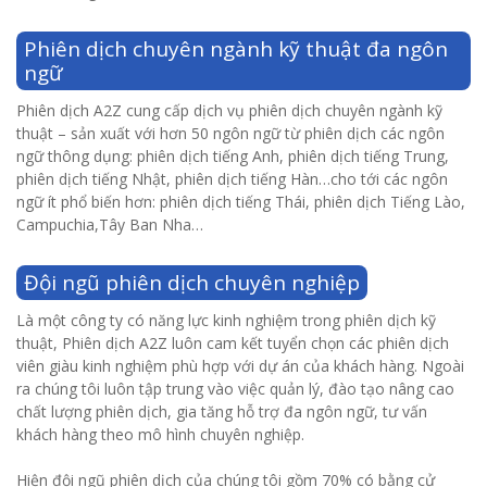
Phiên dịch chuyên ngành kỹ thuật đa ngôn
ngữ
Phiên dịch A2Z cung cấp dịch vụ phiên dịch chuyên ngành kỹ
thuật – sản xuất với hơn 50 ngôn ngữ từ phiên dịch các ngôn
ngữ thông dụng: phiên dịch tiếng Anh, phiên dịch tiếng Trung,
phiên dịch tiếng Nhật, phiên dịch tiếng Hàn…cho tới các ngôn
ngữ ít phổ biến hơn: phiên dịch tiếng Thái, phiên dịch Tiếng Lào,
Campuchia,Tây Ban Nha…
Đội ngũ phiên dịch chuyên nghiệp
Là một công ty có năng lực kinh nghiệm trong phiên dịch kỹ
thuật, Phiên dịch A2Z luôn cam kết tuyển chọn các phiên dịch
viên giàu kinh nghiệm phù hợp với dự án của khách hàng. Ngoài
ra chúng tôi luôn tập trung vào việc quản lý, đào tạo nâng cao
chất lượng phiên dịch, gia tăng hỗ trợ đa ngôn ngữ, tư vấn
khách hàng theo mô hình chuyên nghiệp.
Hiện đội ngũ phiên dịch của chúng tôi gồm 70% có bằng cử