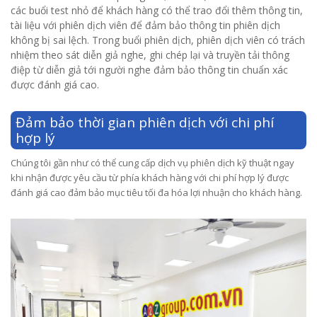
các buổi test nhỏ để khách hàng có thể trao đổi thêm thông tin,
tài liệu với phiên dịch viên để đảm bảo thông tin phiên dịch
không bị sai lệch. Trong buổi phiên dịch, phiên dịch viên có trách
nhiệm theo sát diễn giả nghe, ghi chép lại và truyền tải thông
điệp từ diễn giả tới người nghe đảm bảo thông tin chuẩn xác
được đánh giá cao.
Đảm bảo thời gian phiên dịch với chi phí
hợp lý
Chúng tôi gần như có thể cung cấp dịch vụ phiên dịch kỹ thuật ngay
khi nhận được yêu cầu từ phía khách hàng với chi phí hợp lý được
đánh giá cao đảm bảo mục tiêu tối đa hóa lợi nhuận cho khách hàng.