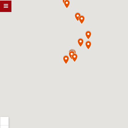
BẮC NINH
0967.204.888
TUYÊN QUANG
0967.204.888
HẢI DƯƠ