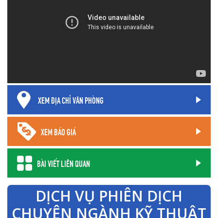
XEM ĐỊA CHỈ VĂN PHÒNG
XEM BÁO GIÁ
BÀI VIẾT LIÊN QUAN
DỊCH VỤ PHIÊN DỊCH
CHUYÊN NGÀNH KỸ THUẬT