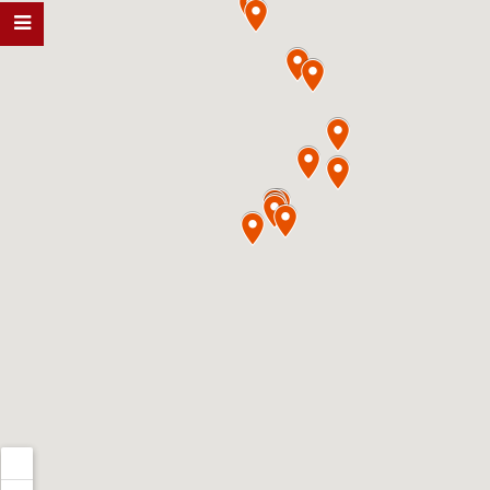
BẮC NINH
0967.204.888
TUYÊN QUANG
0967.204.888
HẢI DƯƠ