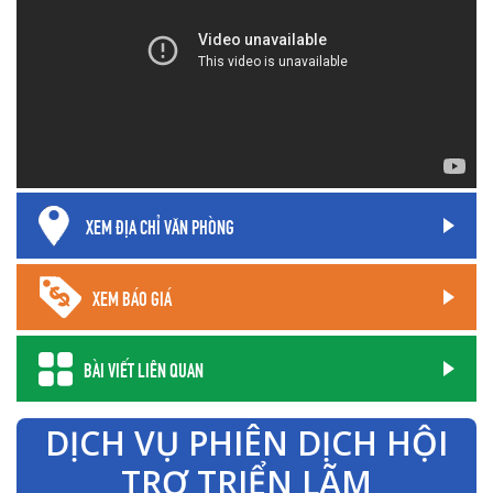
XEM ĐỊA CHỈ VĂN PHÒNG
XEM BÁO GIÁ
BÀI VIẾT LIÊN QUAN
DỊCH VỤ PHIÊN DỊCH HỘI
TRỢ TRIỂN LÃM