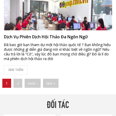
Dịch Vụ Phiên Dịch Hội Thảo Đa Ngôn Ngữ
Đã bao giờ bạn tham dự một hội thảo quốc tế ? Bạn không hiểu
được những gì diễn giả đang nói vì khác biệt về ngôn ngữ? Nếu
câu trả lời là “Có”, vậy lúc đó bạn mong chờ điều gì? Đó là lí do
mà phiên dịch hội thảo ra đời
XEM THÊM
Pages
1
2
next ›
last »
ĐỐI TÁC