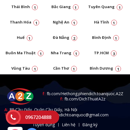
Thái Bình
Bắc Giang
Tuyên Quang
1
1
1
Thanh Hóa
Nghệ An
Hà Tĩnh
1
1
1
Huế
Đà Nẵng
Bình Định
1
2
1
Buôn Ma Thuật
Nha Trang
TP.HCM
1
1
3
Vũng Tàu
Cần Thơ
Bình Dương
1
1
1
Đồng Nai
1
f:
fb.com/Hethong.phiendich.toanquoc.A2Z
f:
fb.com/DichThuatA2z
A:
89 Cầu Giấy, Quận Cầu Giấy, Hà Nội
T:
0967.204.888 -
E:
a2zphiendichtoanquoc@gmail.com
0967204888
Tuyển dụng
Liên hệ
Đăng ký