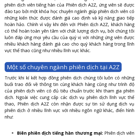
phiên dịch viên tiếng hàn của Phiên dịch A2Z, ứng viên sẽ được
đào tạo bởi một khóa học chuyên ngành giúp phiên dịch viên có
những kiến thức được đánh giá cao định và kỹ năng giao tiếp
hoàn hảo. Chính vì vậy khi đến với Phiên dịch A2Z, khách hàng
có thể hoàn toàn yên tâm với chất lượng dịch vụ, bởi chúng tôi
luôn đáp ứng mọi yêu cầu của quý vị với những ứng viên được
nhiều khách hàng đánh giá cao cho quý khách hàng trong lĩnh
vực thể thao cũng như nhiều lĩnh vực khác.
Một số chuyên ngành phiên dịch tại A2Z
Trước khi kí kết hợp đồng phiên dịch chúng tôi luôn có những
buổi trao đổi về thông tin cùng khách hàng cũng như trình độ
của phiên dịch viên có đủ tiêu chuẩn trước khi tham gia phiên
dịch. Ngoài việc cung cấp các dịch vụ phiên dịch lĩnh vực thể
thao, Phiên dịch A2Z còn nhận được sự tin sử dụng dịch vụ
phiên dịch ở nhiều lĩnh vực với nhiều ngôn ngữ khác, điển hình
như:
Biên phiên dịch tiếng hàn thương mại:
Phiên dịch viên