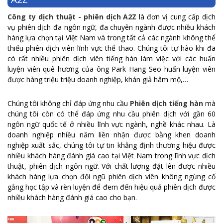
Công ty dịch thuật - phiên dịch A2Z
là đơn vị cung cấp dịch
vụ phiên dịch đa ngôn ngữ, đa chuyên ngành được nhiều khách
hàng lựa chọn tại Việt Nam và trong tất cả các ngành không thể
thiếu phiên dịch viên lĩnh vực thể thao. Chúng tôi tự hào khi đã
có rất nhiều phiên dịch viên tiếng hàn làm việc với các huấn
luyện viên quê hương của ông Park Hang Seo huấn luyện viên
được hàng triệu triệu doanh nghiệp, khán giả hâm mộ,…
Chúng tôi không chỉ đáp ứng nhu cầu
Phiên dịch tiếng hàn
mà
chúng tôi còn có thể đáp ứng nhu cầu phiên dịch với gần 60
ngôn ngữ quốc tế ở nhiều lĩnh vực ngành, nghề khác nhau. Là
doanh nghiệp nhiều năm liền nhận được bằng khen doanh
nghiệp xuất sắc, chúng tôi tự tin khẳng định thương hiệu được
nhiều khách hàng đánh giá cao tại Việt Nam trong lĩnh vực dịch
thuật, phiên dịch ngôn ngữ. Với chất lượng đặt lên được nhiều
khách hàng lựa chọn đội ngũ phiên dịch viên không ngừng cố
gắng học tập và rèn luyện để đem đến hiệu quả phiên dịch được
nhiều khách hàng đánh giá cao cho bạn.