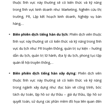
thuộc lĩnh vực này thường sẽ có kiến thức và kỹ năng
trong lĩnh vực kinh doanh như: Marketing, Nghiên cứu thị
trường, PR, Lập kết hoạch kinh doanh, Nghiệp vụ bán
hàng,…
Biên phiên dịch tiếng hàn du lịch:
Phiên dịch viên thuộc
lĩnh vực này thường sẽ có kiến thức và kỹ năng trong lĩnh
vực du lịch như: PR truyền thông, quản trị sự kiện – hướng
dẫn du lịch, quản trị lữ hành, địa lý du lịch, phong tục-tập
quán-lễ hội-truyền thống,…
Biên phiên dịch tiếng hàn xây dựng:
Phiên dịch viên
thuộc lĩnh vực này thường sẽ có kiến thức và kỹ năng
trong ngành xây dựng như: đọc bản vẽ công trình, bóc
tách dự toán, lập hồ sơ dự thầu – giá dự thầu, lập hồ sơ
quyết toán, sử dụng các phần mềm đồ họa liên quan đến