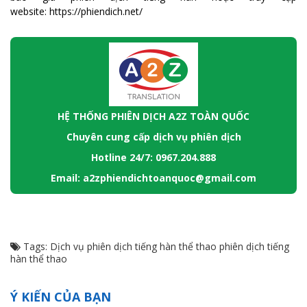
website: https://phiendich.net/
HỆ THỐNG PHIÊN DỊCH A2Z TOÀN QUỐC
Chuyên cung cấp dịch vụ phiên dịch
Hotline 24/7: 0967.204.888
Email: a2zphiendichtoanquoc@gmail.com
Tags:
Dịch vụ phiên dịch tiếng hàn thể thao
phiên dịch tiếng
hàn thể thao
Ý KIẾN CỦA BẠN