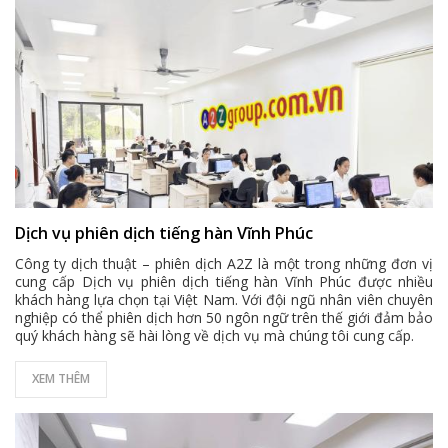
Dịch vụ phiên dịch tiếng hàn Vĩnh Phúc
Công ty dịch thuật – phiên dịch A2Z là một trong những đơn vị
cung cấp
Dịch vụ phiên dịch tiếng hàn Vĩnh Phúc
được nhiều
khách hàng lựa chọn tại Việt Nam. Với đội ngũ nhân viên chuyên
nghiệp có thể phiên dịch hơn 50 ngôn ngữ trên thế giới đảm bảo
quý khách hàng sẽ hài lòng về dịch vụ mà chúng tôi cung cấp.
XEM THÊM