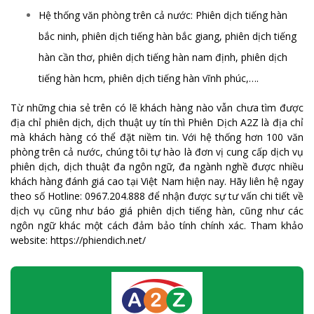
Hệ thống văn phòng trên cả nước: Phiên dịch tiếng hàn
bắc ninh, phiên dịch tiếng hàn bắc giang, phiên dịch tiếng
hàn cần thơ, phiên dịch tiếng hàn nam định, phiên dịch
tiếng hàn hcm, phiên dịch tiếng hàn vĩnh phúc,….
Từ những chia sẻ trên có lẽ khách hàng nào vẫn chưa tìm được
địa chỉ phiên dịch, dịch thuật uy tín thì Phiên Dịch A2Z là địa chỉ
mà khách hàng có thể đặt niềm tin. Với hệ thống hơn 100 văn
phòng trên cả nước, chúng tôi tự hào là đơn vị cung cấp dịch vụ
phiên dịch, dịch thuật đa ngôn ngữ, đa ngành nghề được nhiều
khách hàng đánh giá cao tại Việt Nam hiện nay. Hãy liên hệ ngay
theo số Hotline: 0967.204.888 để nhận được sự tư vấn chi tiết về
dịch vụ cũng như báo giá phiên dịch tiếng hàn, cũng như các
ngôn ngữ khác một cách đảm bảo tính chính xác. Tham khảo
website: https://phiendich.net/