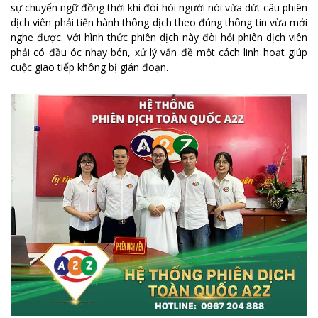
sự chuyển ngữ đồng thời khi đòi hói người nói vừa dứt câu phiên
dịch viên phải tiến hành thông dịch theo đúng thông tin vừa mới
nghe được. Với hình thức phiên dịch này đòi hỏi phiên dịch viên
phải có đầu óc nhạy bén, xử lý vấn đề một cách linh hoạt giúp
cuộc giao tiếp không bị gián đoạn.