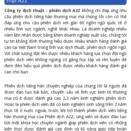
mại A2Z
Công ty dịch thuật - phiên dịch A2Z
không chỉ đáp ứng nhu
cầu phiên dịch tiếng hàn thương mại mà chúng tôi còn có thể
đáp ứng nhu cầu phiên dịch với gần 60 ngôn ngữ quốc tế ở
nhiều lĩnh vực ngành, nghề khác nhau. Là doanh nghiệp nhiều
năm liền nhận được bằng khen doanh nghiệp xuất sắc, chúng tôi
tự tin khẳng định thương hiệu được nhiều khách hàng đánh giá
cao tại Việt Nam trong lĩnh vực dịch thuật, phiên dịch ngôn ngữ.
Với chất lượng đặt lên được nhiều khách hàng lựa chọn đội ngũ
phiên dịch viên không ngừng cố gắng học tập và rèn luyện để
đem đến hiệu quả phiên dịch được nhiều khách hàng đánh giá
cao cho bạn.
Phiên dịch tiếng hàn chuyên nghiệp của chúng tôi là người đã
được đào tạo bài bản, chuyên sâu về lĩnh vực kinh tế thương
mại có ít được đánh giá cao 2,3 năm kinh nghiệm phiên dịch.
Hoặc là phiên dịch viên đã có kinh nghiệm sinh sống trên 2 năm
thực tế ở nước ngoài, trước khi trở thành phiên dịch viên tiếng
hàn thương mại của Phiên dịch A2Z, ứng viên sẽ được đào tạo
bởi một khóa học chuyên ngành giúp phiên dịch viên có những
kiến thức được đánh giá cao định và kỹ năng giao tiếp hoàn