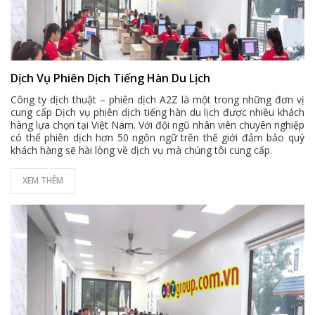
Dịch Vụ Phiên Dịch Tiếng Hàn Du Lịch
Công ty dịch thuật – phiên dịch A2Z là một trong những đơn vị
cung cấp Dịch vụ phiên dịch tiếng hàn du lịch được nhiều khách
hàng lựa chọn tại Việt Nam. Với đội ngũ nhân viên chuyên nghiệp
có thể phiên dịch hơn 50 ngôn ngữ trên thế giới đảm bảo quý
khách hàng sẽ hài lòng về dịch vụ mà chúng tôi cung cấp.
XEM THÊM