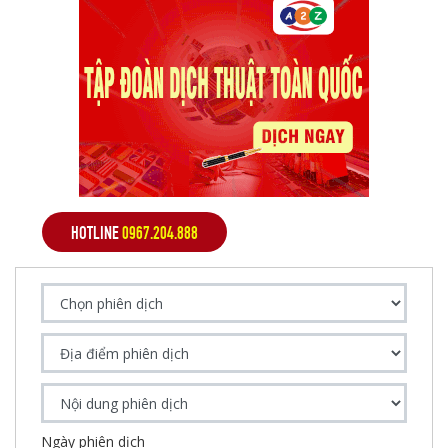
HOTLINE
0967.204.888
Ngày phiên dịch