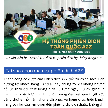
Tư vấn viên hỗ trợ thủ tục dịch vụ phiên dịch hệ thống a2zgroup
Tại sao chọn dịch vụ phiên dịch A2Z
Thành công có được của Phiên dịch A2Z đến từ chính sách luôn
hướng tới khách hàng. Từ điều này chúng tôi đã không ngừng
nỗ lực thay đổi chất lượng dịch vụ từng ngày. Sự cố gắng và
nâng cao chất lượng dịch vụ đã mang đến kết quả tuyệt vời,
bằng chứng mỗi năm chúng tôi phục vụ hàng chục triệu khách
hàng có nhu cầu liên quan đến phiên dịch, dịch thuật, không chỉ