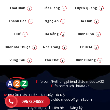
Thái Bình
Bắc Giang
Tuyên Quang
1
1
1
Thanh Hóa
Nghệ An
Hà Tĩnh
1
1
1
Huế
Đà Nẵng
Bình Định
1
2
1
Buôn Ma Thuật
Nha Trang
TP.HCM
1
1
3
Vũng Tàu
Cần Thơ
Bình Dương
1
1
1
Đồng Nai
1
f:
fb.com/Hethong.phiendich.toanquoc.A2Z
f:
fb.com/DichThuatA2z
A:
89 Cầu Giấy, Quận Cầu Giấy, Hà Nội
T:
0967.204.888 -
E:
a2zphiendichtoanquoc@gmail.com
0967204888
Tuyển dụng
Liên hệ
Đăng ký