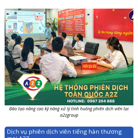
Đào tạo nâng cao kỹ năng xử lý tình huống phiên dịch viên tại
a2zgroup
Dịch vụ phiên dịch viên tiếng hàn thương