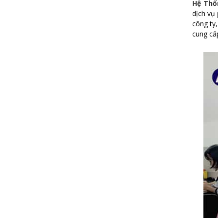
Hệ Thố
dịch vụ
công ty
cung cấ