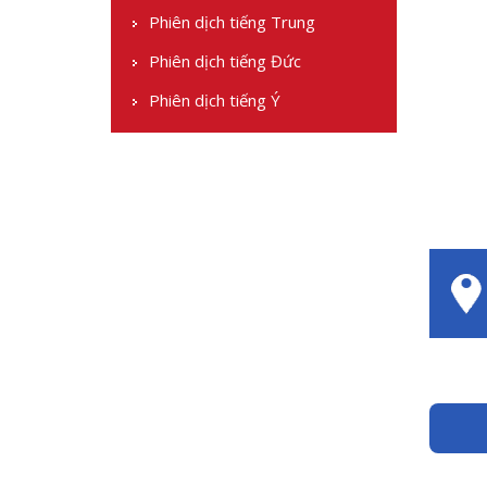
Phiên dịch tiếng Trung
Phiên dịch tiếng Đức
Phiên dịch tiếng Ý