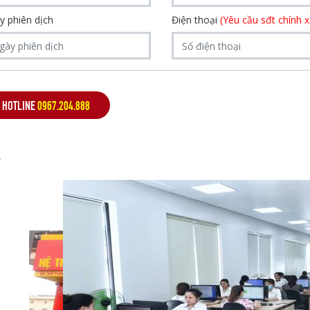
y phiên dịch
Điện thoại
(Yêu cầu sđt chính x
HOTLINE
0967.204.888
,