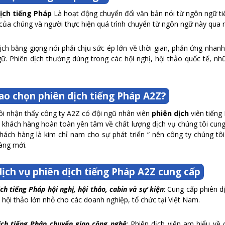
ịch tiếng Pháp
Là hoạt động chuyển đổi văn bản nói từ ngôn ngữ t
của chúng và người thực hiện quá trình chuyển từ ngôn ngữ này qua n
ịch bằng giọng nói phải chịu sức ép lớn về thời gian, phản ứng nhan
gữ. Phiên dịch thường dùng trong các hội nghị, hội thảo quốc tế, 
sao chọn phiên dịch tiếng Pháp A2Z?
ôi nhận thấy công ty A2Z có đội ngũ nhân viên
phiên dịch
viên tiếng
 khách hàng hoàn toàn yên tâm về chất lượng dịch vụ chúng tôi cun
 Khách hàng là kim chỉ nam cho sự phát triển “ nên công ty chúng t
àng mới.
dịch vụ phiên dịch tiếng Pháp A2Z cung cấp
ch tiếng Pháp hội nghị, hội thảo, cabin và sự kiện
: Cung cấp phiên dị
 hội thảo lớn nhỏ cho các doanh nghiệp, tổ chức tại Việt Nam.
ịch tiếng Pháp chuyển giao công nghệ
: Phiên dịch viên am hiểu v