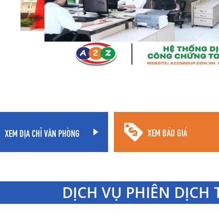
XEM ĐỊA CHỈ VĂN PHÒNG
XEM BÁO GIÁ
DỊCH VỤ PHIÊN DỊCH 