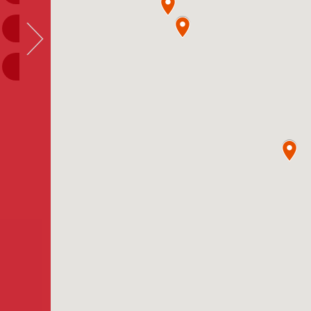
PHÚ THỌ
0967.204.888
THÁI NGUYÊN
0967.204.888
NAM
BẮC NINH
0967.204.888
TUYÊN QUANG
0967.204.888
HẢI