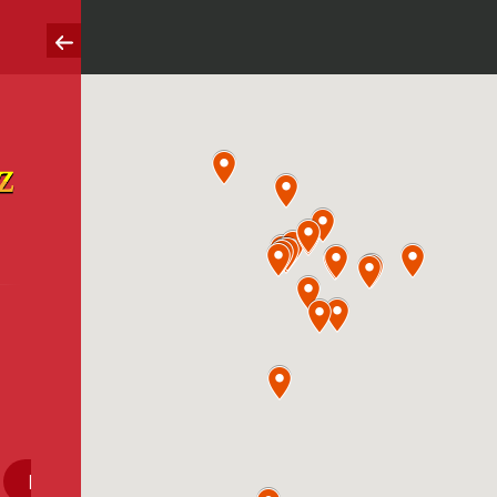
BẮC GIANG
0967.204.888
HƯNG YÊN
0967.204.888
HÀ