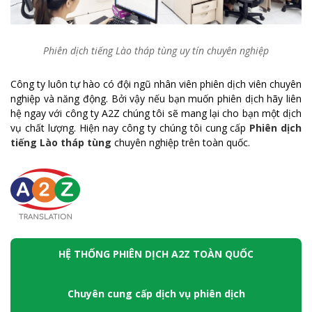
Phiên dịch tiếng Lào tháp tùng uy tín chuyên nghiệp
Công ty luôn tự hào có đội ngũ nhân viên phiên dịch viên chuyên
nghiệp và năng động. Bởi vậy nếu bạn muốn phiên dịch hãy liên
hệ ngay với công ty A2Z chúng tôi sẽ mang lại cho bạn một dịch
vụ chất lượng. Hiện nay công ty chúng tôi cung cấp
Phiên dịch
tiếng Lào tháp tùng
chuyên nghiệp trên toàn quốc.
HỆ THỐNG PHIÊN DỊCH A2Z TOÀN QUỐC
Chuyên cung cấp dịch vụ phiên dịch