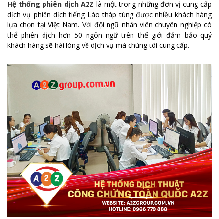
Hệ thống phiên dịch A2Z
là một trong những đơn vị cung cấp
dịch vụ phiên dịch tiếng Lào tháp tùng được nhiều khách hàng
lựa chọn tại Việt Nam. Với đội ngũ nhân viên chuyên nghiệp có
thể phiên dịch hơn 50 ngôn ngữ trên thế giới đảm bảo quý
khách hàng sẽ hài lòng về dịch vụ mà chúng tôi cung cấp.