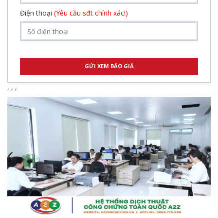
Điện thoại
(Yêu cầu sđt chính xác!)
,
,
,