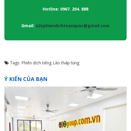
Hotline: 0967. 204. 888
Gmail:
a2zphiendichtoanquoc@gmail.com
Tags:
Phiên dịch tiếng Lào tháp tùng
Ý KIẾN CỦA BẠN