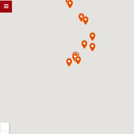
BẮC NINH
0967.204.888
TUYÊN QUANG
0967.204.888
HẢI DƯƠ