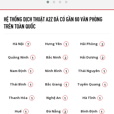
HỆ THỐNG DỊCH THUẬT A2Z ĐÃ CÓ GẦN 60 VĂN PHÒNG
TRÊN TOÀN QUỐC
Hà Nội
Hưng Yên
Hải Phòng
7
1
2
Quảng Ninh
Bắc Ninh
Hải Dương
1
2
2
Nam Định
Ninh Bình
Thái Nguyên
1
1
1
Thái Bình
Bắc Giang
Tuyên Quang
1
1
1
Thanh Hóa
Nghệ An
Hà Tĩnh
1
1
1
Huế
Đà Nẵng
Bình Định
1
2
1