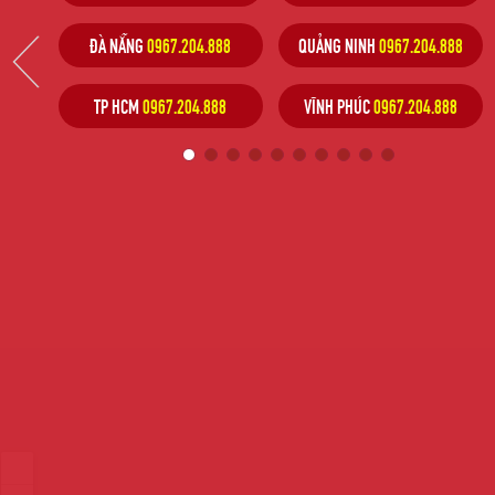
.888
ĐÀ NẴNG
0967.204.888
QUẢNG NINH
0967.204.888
88
TP HCM
0967.204.888
VĨNH PHÚC
0967.204.888