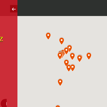
BẮC GIANG
0967.204.888
HƯNG YÊN
0967.204.888
HÀ