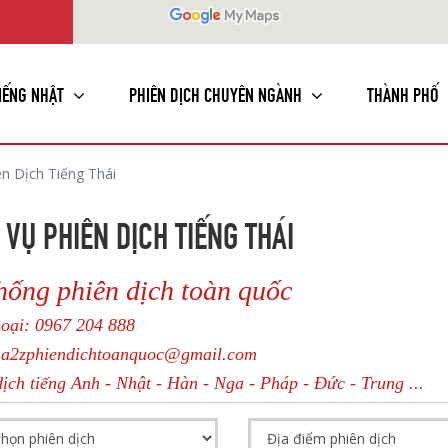
TIẾNG NHẬT
PHIÊN DỊCH CHUYÊN NGÀNH
THÀNH PHỐ
n Dịch Tiếng Thái
 VỤ PHIÊN DỊCH TIẾNG THÁI
hống phiên dịch toàn quốc
hoại: 0967 204 888
 a2zphiendichtoanquoc@gmail.com
ịch tiếng Anh - Nhật - Hàn - Nga - Pháp - Đức - Trung ...