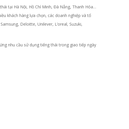
g thái tại Hà Nội, Hồ Chí Minh, Đà Nẵng, Thanh Hóa…
iều khách hàng lựa chọn, các doanh nghiệp và tổ
msung, Deloitte, Unilever, L’oreal, Suzuki,
 ứng nhu cầu sử dụng tiếng thái trong giao tiếp ngày