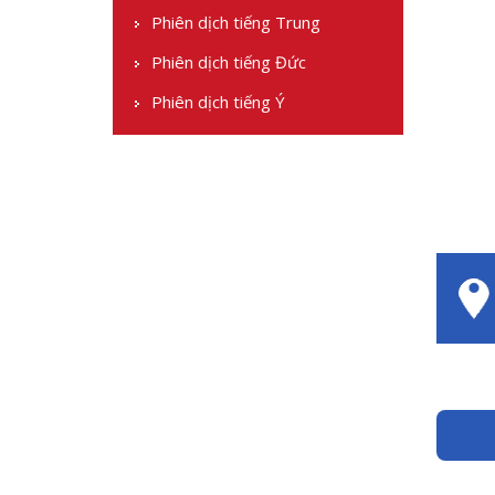
Phiên dịch tiếng Trung
Phiên dịch tiếng Đức
Phiên dịch tiếng Ý