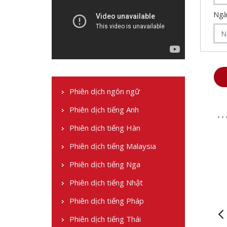
Ngà
Phiên dịch ngôn ngữ
Phiên dịch tiếng Anh
,
,
Phiên dịch tiếng Hàn
Phiên dịch tiếng Malaysia
Phiên dịch tiếng Nga
Phiên dịch tiếng Nhật
Phiên dịch tiếng Pháp
Phiên dịch tiếng Thái