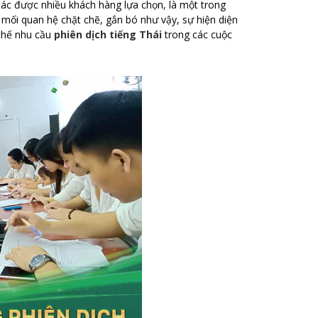
 tác được nhiều khách hàng lựa chọn, là một trong
 mối quan hệ chặt chẽ, gắn bó như vậy, sự hiện diện
 thế nhu cầu
phiên dịch tiếng Thái
trong các cuộc