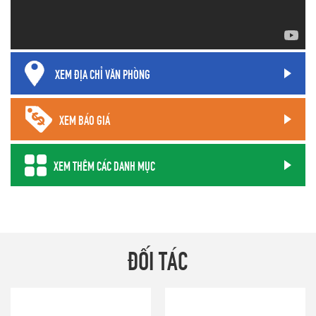
XEM ĐỊA CHỈ VĂN PHÒNG
XEM BÁO GIÁ
XEM THÊM CÁC DANH MỤC
ĐỐI TÁC