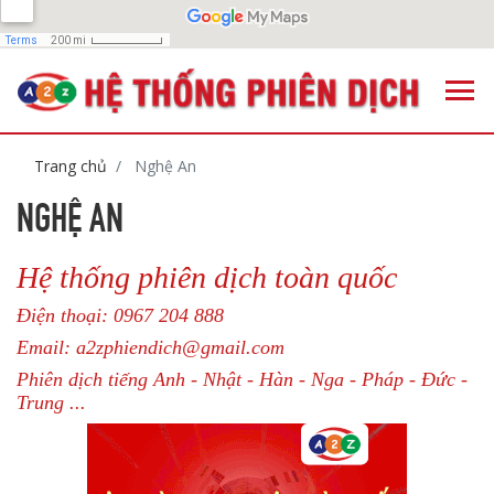
Trang chủ
Nghệ An
NGHỆ AN
Hệ thống phiên dịch toàn quốc
Điện thoại: 0967 204 888
Email: a2zphiendich@gmail.com
Phiên dịch tiếng Anh - Nhật - Hàn - Nga - Pháp - Đức -
Trung ...