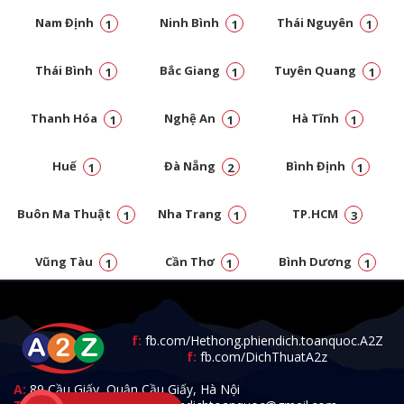
Nam Định
Ninh Bình
Thái Nguyên
1
1
1
Thái Bình
Bắc Giang
Tuyên Quang
1
1
1
Thanh Hóa
Nghệ An
Hà Tĩnh
1
1
1
Huế
Đà Nẵng
Bình Định
1
2
1
Buôn Ma Thuật
Nha Trang
TP.HCM
1
1
3
Vũng Tàu
Cần Thơ
Bình Dương
1
1
1
Đồng Nai
1
f:
fb.com/Hethong.phiendich.toanquoc.A2Z
f:
fb.com/DichThuatA2z
A:
89 Cầu Giấy, Quận Cầu Giấy, Hà Nội