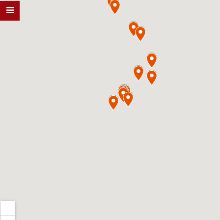
BẮC NINH
0967.204.888
TUYÊN QUANG
0967.204.888
HẢI DƯƠ