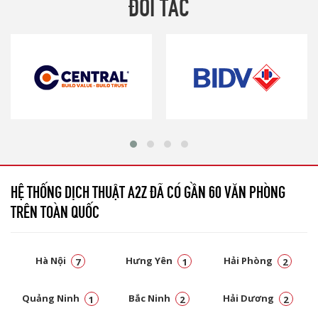
ĐỐI TÁC
HỆ THỐNG DỊCH THUẬT A2Z ĐÃ CÓ GẦN 60 VĂN PHÒNG
TRÊN TOÀN QUỐC
Hà Nội
Hưng Yên
Hải Phòng
7
1
2
Quảng Ninh
Bắc Ninh
Hải Dương
1
2
2