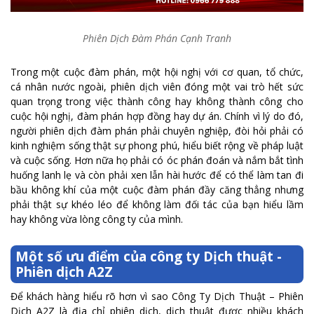
Phiên Dịch Đàm Phán Cạnh Tranh
Trong một cuộc đàm phán, một hội nghị với cơ quan, tổ chức,
cá nhân nước ngoài, phiên dịch viên đóng một vai trò hết sức
quan trọng trong việc thành công hay không thành công cho
cuộc hội nghị, đàm phán hợp đồng hay dự án. Chính vì lý do đó,
người phiên dịch đàm phán phải chuyên nghiệp, đòi hỏi phải có
kinh nghiệm sống thật sự phong phú, hiểu biết rộng về pháp luật
và cuộc sống. Hơn nữa họ phải có óc phán đoán và nắm bắt tình
huống lanh lẹ và còn phải xen lẫn hài hước để có thể làm tan đi
bầu không khí của một cuộc đàm phán đầy căng thẳng nhưng
phải thật sự khéo léo để không làm đối tác của bạn hiểu lầm
hay không vừa lòng công ty của mình.
Một số ưu điểm của công ty Dịch thuật -
Phiên dịch A2Z
Để khách hàng hiểu rõ hơn vì sao Công Ty Dịch Thuật – Phiên
Dịch A2Z là địa chỉ phiên dịch, dịch thuật được nhiều khách