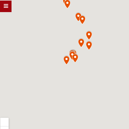
BẮC NINH
0967.204.888
TUYÊN QUANG
0967.204.888
HẢI DƯƠ