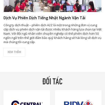
Dịch Vụ Phiên Dịch Tiếng Nhật Ngành Vận Tải
Công ty dịch thuật – phiên dịch A2Z là một trong những đơn vị cung
cấp dịch vụ phiên dịch vận tải được nhiều khách hàng lựa chọn tại Việt
Nam. Với đội ngũ nhân viên chuyên nghiệp có thể phiên dịch hơn 50
ngôn ngữ trên thế giới đảm bảo quý khách hàng sẽ hài lòng về dịch vụ
mà chúng tôi cung cấp.
XEM THÊM
ĐỐI TÁC