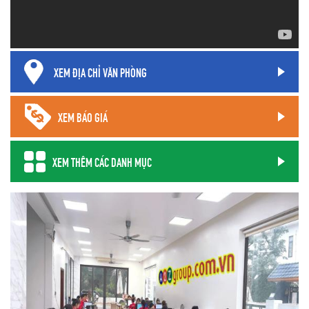
XEM ĐỊA CHỈ VĂN PHÒNG
XEM BÁO GIÁ
XEM THÊM CÁC DANH MỤC