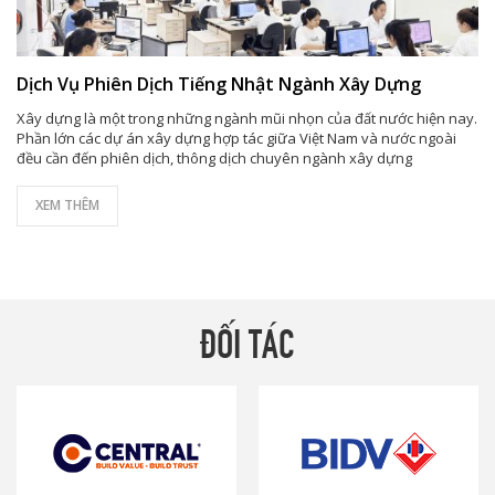
Dịch Vụ Phiên Dịch Tiếng Nhật Ngành Xây Dựng
Xây dựng là một trong những ngành mũi nhọn của đất nước hiện nay.
Phần lớn các dự án xây dựng hợp tác giữa Việt Nam và nước ngoài
đều cần đến phiên dịch, thông dịch chuyên ngành xây dựng
XEM THÊM
ĐỐI TÁC