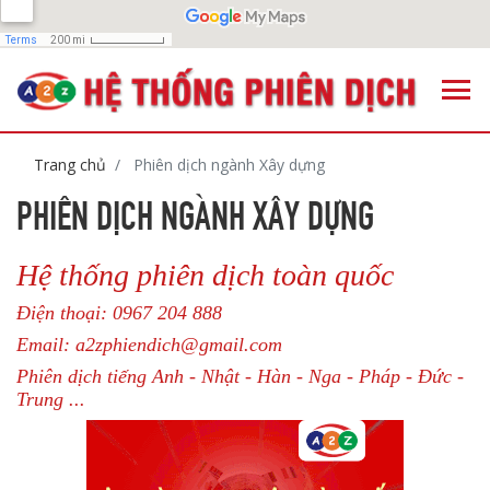
Trang chủ
Phiên dịch ngành Xây dựng
PHIÊN DỊCH NGÀNH XÂY DỰNG
Hệ thống phiên dịch toàn quốc
Điện thoại: 0967 204 888
Email: a2zphiendich@gmail.com
Phiên dịch tiếng Anh - Nhật - Hàn - Nga - Pháp - Đức -
Trung ...