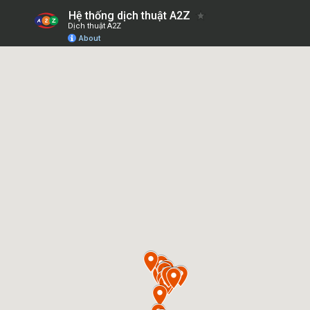
BẮC GIANG
0967.204.888
HƯNG YÊN
0967.204.888
HÀ NA
PHÚ THỌ
0967.204.888
THÁI NGUYÊN
0967.204.888
NAM ĐỊ