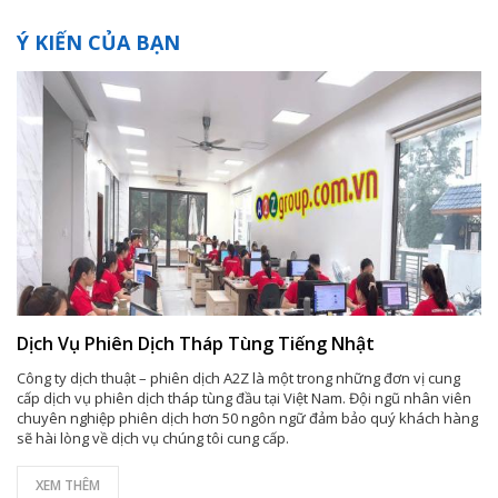
Ý KIẾN CỦA BẠN
Dịch Vụ Phiên Dịch Tháp Tùng Tiếng Nhật
Công ty dịch thuật – phiên dịch A2Z là một trong những đơn vị cung
cấp dịch vụ phiên dịch tháp tùng đầu tại Việt Nam. Đội ngũ nhân viên
chuyên nghiệp phiên dịch hơn 50 ngôn ngữ đảm bảo quý khách hàng
sẽ hài lòng về dịch vụ chúng tôi cung cấp.
XEM THÊM