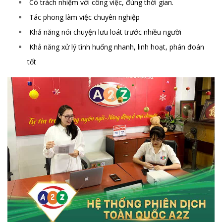
Có trách nhiệm với công việc, đúng thời gian.
Tác phong làm việc chuyên nghiệp
Khả năng nói chuyện lưu loát trước nhiều người
Khả năng xử lý tình huống nhanh, linh hoạt, phán đoán
tốt