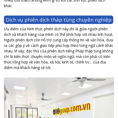
nhiều thử thách không kém gì so với các lĩnh vực phiên dịch
khác.
Dịch vụ phiên dịch tháp tùng chuyên nghiệp
Ưu điểm của hình thức phiên dịch này đó là giữa người phiên
dịch và khách hàng của mình có thể phối hợp với nhau linh hoạt.
Người phiên dịch còn hỗ trợ cung cấp thông tin về văn hóa, đưa
ra các góp ý về cách giao tiếp phù hợp theo từng ngữ cảnh khác
nhau. Vì vậy, đặc thù của phiên dịch tiếng Pháp tháp tùng không
chỉ là kiến thức chuyên môn về ngôn ngữ, mà còn phải có kiến
thức tổng hợp về văn hóa, xã hội, kinh tế, chính trị… của địa
điểm mà khách hàng sẽ tới.