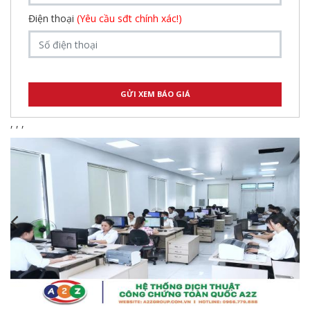
Điện thoại
(Yêu cầu sđt chính xác!)
,
,
,