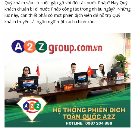
Quý khách sắp có cuộc gặp gỡ với đối tác nước Pháp? Hay Quý
khách chuẩn bị đi nước Pháp công tác trong nhiều ngày? Những
lúc này, cần thiết phải có một phiên dịch viên để hỗ trợ Quý
khách truyền tải ngôn ngữ một cách chính xác.