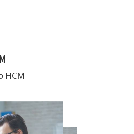
CM
Tp HCM