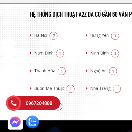
HỆ THỐNG DỊCH THUẬT A2Z ĐÃ CÓ GẦN 60 VĂN
Hà Nội
Hưng Yên
7
1
Nam Định
Ninh Bình
1
1
Thanh Hóa
Nghệ An
1
1
Buôn Ma Thuật
Nha Trang
1
1
0967204888
Đồng Nai
1