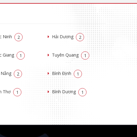
c Ninh
Hải Dương
2
2
c Giang
Tuyên Quang
1
1
 Nẵng
Bình Định
2
1
n Thơ
Bình Dương
1
1