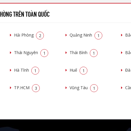
 PHÒNG TRÊN TOÀN QUỐC
Hải Phòng
Quảng Ninh
Bắ
2
1
Thái Nguyên
Thái Bình
Bắ
1
1
Hà Tĩnh
Huế
Đà
1
1
TP.HCM
Vũng Tàu
Cầ
3
1