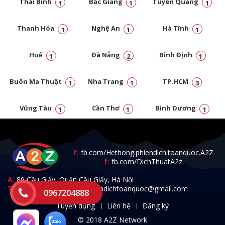
Thái Bình
Bắc Giang
Tuyên Quang
1
1
1
Thanh Hóa
Nghệ An
Hà Tĩnh
1
1
1
Huế
Đà Nẵng
Bình Định
1
2
1
Buôn Ma Thuật
Nha Trang
TP.HCM
1
1
3
Vũng Tàu
Cần Thơ
Bình Dương
1
1
1
Đồng Nai
1
f:
fb.com/Hethong.phiendich.toanquoc.A2Z
f:
fb.com/DichThuatA2z
A:
89 Cầu Giấy, Quận Cầu Giấy, Hà Nội
T:
0967.204.888 -
E:
a2zphiendichtoanquoc@gmail.com
0967204888
Tuyển dụng
Liên hệ
Đăng ký
© 2018 A2Z Network