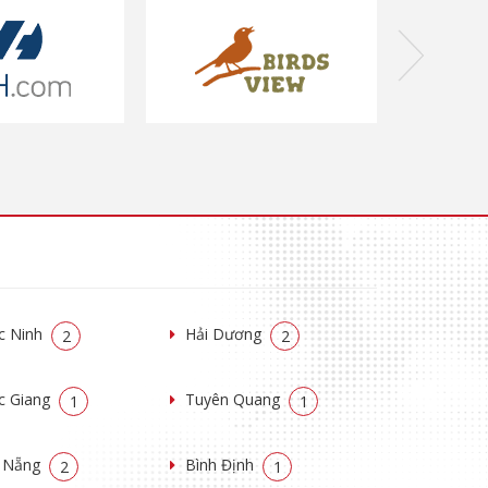
c Ninh
Hải Dương
2
2
c Giang
Tuyên Quang
1
1
 Nẵng
Bình Định
2
1