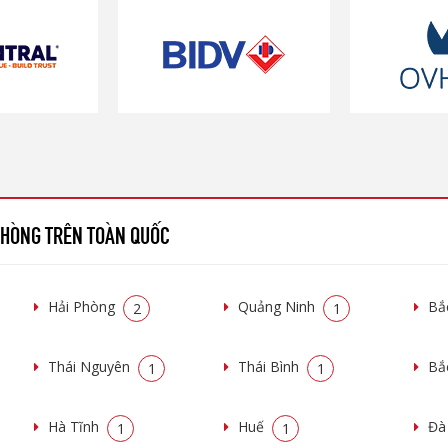
 PHÒNG TRÊN TOÀN QUỐC
Hải Phòng
Quảng Ninh
Bắ
2
1
Thái Nguyên
Thái Bình
Bắ
1
1
Hà Tĩnh
Huế
Đà
1
1