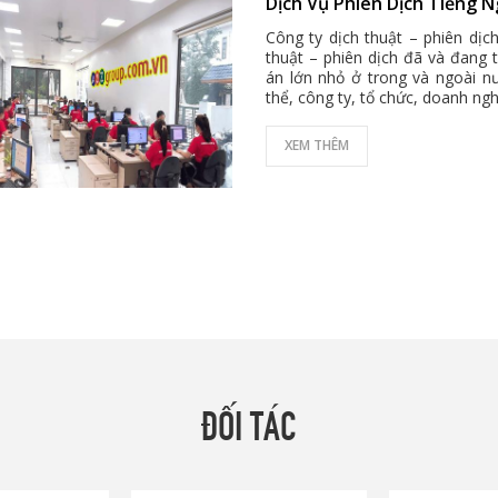
Dịch Vụ Phiên Dịch Tiếng N
Công ty dịch thuật – phiên dịc
thuật – phiên dịch đã và đang t
án lớn nhỏ ở trong và ngoài n
thể, công ty, tổ chức, doanh ngh
XEM THÊM
ĐỐI TÁC