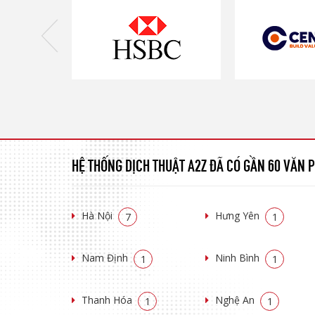
HỆ THỐNG DỊCH THUẬT A2Z ĐÃ CÓ GẦN 60 VĂN
Hà Nội
Hưng Yên
7
1
Nam Định
Ninh Bình
1
1
Thanh Hóa
Nghệ An
1
1