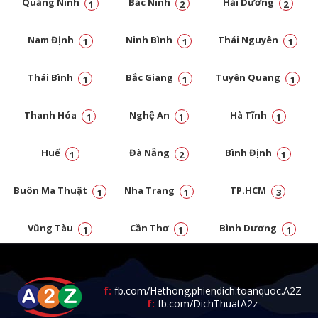
Quảng Ninh
Bắc Ninh
Hải Dương
1
2
2
Nam Định
Ninh Bình
Thái Nguyên
1
1
1
Thái Bình
Bắc Giang
Tuyên Quang
1
1
1
Thanh Hóa
Nghệ An
Hà Tĩnh
1
1
1
Huế
Đà Nẵng
Bình Định
1
2
1
Buôn Ma Thuật
Nha Trang
TP.HCM
1
1
3
Vũng Tàu
Cần Thơ
Bình Dương
1
1
1
Đồng Nai
1
f:
fb.com/Hethong.phiendich.toanquoc.A2Z
f:
fb.com/DichThuatA2z