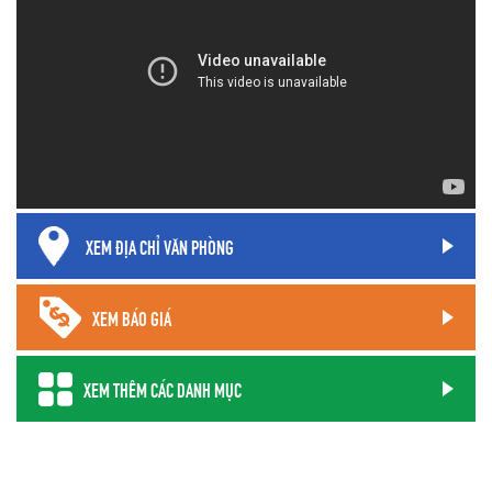
XEM ĐỊA CHỈ VĂN PHÒNG
XEM BÁO GIÁ
XEM THÊM CÁC DANH MỤC