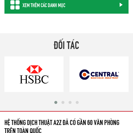
XEM THÊM CÁC DANH MỤC
ĐỐI TÁC
HỆ THỐNG DỊCH THUẬT A2Z ĐÃ CÓ GẦN 60 VĂN PHÒNG
TRÊN TOÀN QUỐC