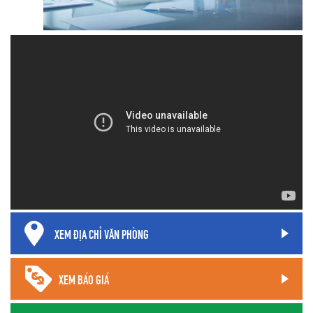
XEM ĐỊA CHỈ VĂN PHÒNG
XEM BÁO GIÁ