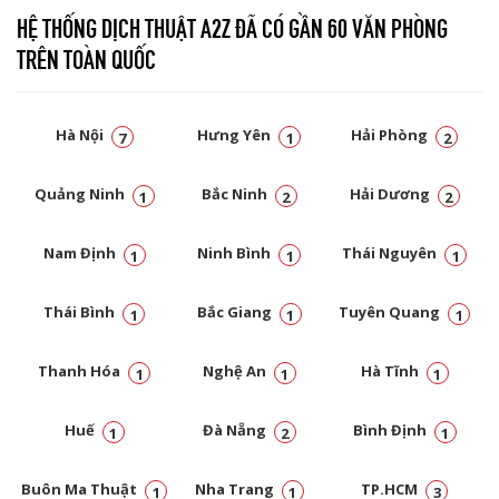
HỆ THỐNG DỊCH THUẬT A2Z ĐÃ CÓ GẦN 60 VĂN PHÒNG
TRÊN TOÀN QUỐC
Hà Nội
Hưng Yên
Hải Phòng
7
1
2
Quảng Ninh
Bắc Ninh
Hải Dương
1
2
2
Nam Định
Ninh Bình
Thái Nguyên
1
1
1
Thái Bình
Bắc Giang
Tuyên Quang
1
1
1
Thanh Hóa
Nghệ An
Hà Tĩnh
1
1
1
Huế
Đà Nẵng
Bình Định
1
2
1
Buôn Ma Thuật
Nha Trang
TP.HCM
1
1
3