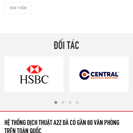
XEM THÊM
ĐỐI TÁC
HỆ THỐNG DỊCH THUẬT A2Z ĐÃ CÓ GẦN 60 VĂN PHÒNG
TRÊN TOÀN QUỐC