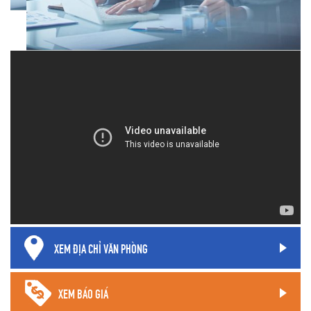
XEM ĐỊA CHỈ VĂN PHÒNG
XEM BÁO GIÁ